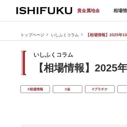
[an error occurred while processing this directive]
貴金属地金
相場情
トップページ
いしふくコラム
【相場情報】2025年
いしふくコラム
【相場情報】2025
#相場情報
#金
#プラチナ