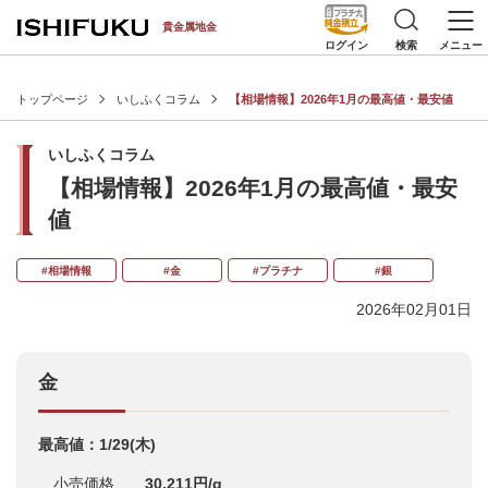
[an error occurred while processing this directive]
貴金属地金
検索
メニュー
ログイン
トップページ
いしふくコラム
【相場情報】2026年1月の最高値・最安値
いしふくコラム
【相場情報】2026年1月の最高値・最安
値
#相場情報
#金
#プラチナ
#銀
2026年02月01日
金
最高値：1/29
(木)
小売価格
30,211円/g