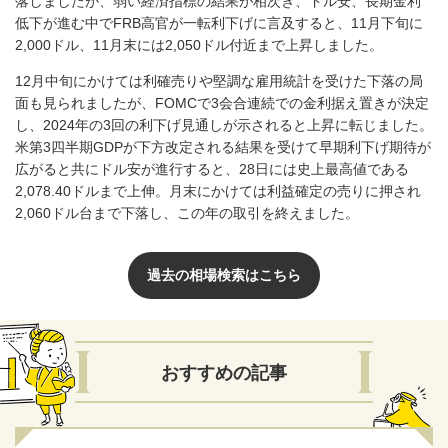
落しましたが、弱い経済指標の結果が相次ぎ、ドル安、長期金利
低下が進む中で
FRB
高官が一転利下げに言及すると、
11
月下旬に
2,000
ドル、
11
月末には
2,050
ドル付近まで上昇しました。
12
月中旬にかけては利確売りや堅調な雇用統計を受けた下落の局
面も見られましたが、
FOMC
で
3
会合連続での金利据え置きが決定
し、
2024
年の
3
回の利下げ見通しが示されると上昇に転じました。
米第
3
四半期
GDP
が下方改定される結果を受けて早期利下げ期待が
広がると共にドル安が進行すると、
28
日には史上最高値である
2,078.40
ドルまで上伸。月末にかけては利益確定の売りに押され
2,060
ドル台まで下落し、この年の取引を終えました。
過去の相場検索はこちら
おすすめの記事