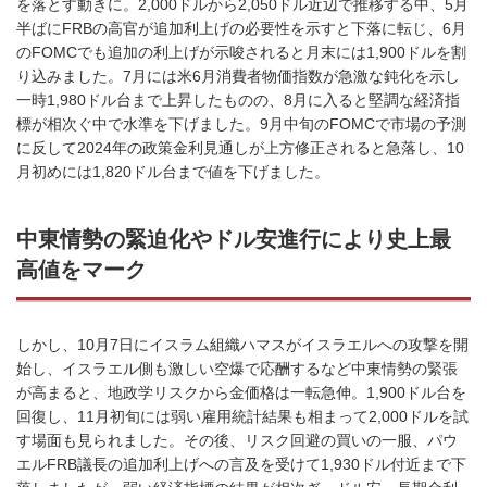
を落とす動きに。
2,000
ドルから
2,050
ドル近辺で推移する中、
5
月
半ばに
FRB
の高官が追加利上げの必要性を示すと下落に転じ、
6
月
の
FOMC
でも追加の利上げが示唆されると月末には
1,900
ドルを割
り込みました。
7
月には米
6
月消費者物価指数が急激な鈍化を示し
一時
1,980
ドル台まで上昇したものの、
8
月に入ると堅調な経済指
標が相次ぐ中で水準を下げました。
9
月中旬の
FOMC
で市場の予測
に反して20
24
年の政策金利見通しが上方修正されると急落し、
10
月初めには
1,820
ドル台まで値を下げました。
中東情勢の緊迫化やドル安進行により史上最
高値をマーク
しかし、10月7日にイスラム組織ハマスがイスラエルへの攻撃を開
始し、イスラエル側も激しい空爆で応酬するなど中東情勢の緊張
が高まると、地政学リスクから金価格は一転急伸。
1,900
ドル台を
回復し、
11
月初旬には弱い雇用統計結果も相まって
2,000
ドルを試
す場面も見られました。その後、リスク回避の買いの一服、パウ
エル
FRB
議長の追加利上げへの言及を受けて
1,930
ドル付近まで下