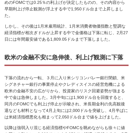
めのFOMCでは0.25％の利上げが決定したものの、その内容から
早期利上げ停止観測が浮上する中で1,950ドル台まで上昇しまし
た。
しかし、その後は
1
月米雇用統計、
1
月米消費者物価指数と堅調な
経済指標が相次ぎドルが上昇する中で金価格は下落に転じ、
2
月
27
日には年間最安値である
1,809.05
ドルまで下落しました。
欧米の金融不安に急伸後、利上げ観測に下落
下落の流れから一転、３月に入り米シリコンバレー銀行閉鎖、米
シグネチャー銀行の事業停止やクレディスイスの経営危機による
欧米の金融不安の広がりから、投資家のリスク回避姿勢が強まる
中で金は急伸しました。
3
月中旬には
1,900
ドル台を回復すると、
同月の
FOMC
でも利上げ停止が示唆され、米長期金利の先高観後
退なども材料となって
4
月上旬には
2,000
ドルを突破し、
4
月半ばに
は米経済指標悪化も相まって
2,050
ドル台まで値を上げました。
以降は強弱入り混じる経済指標や
FOMC
を眺めながらも徐々に値