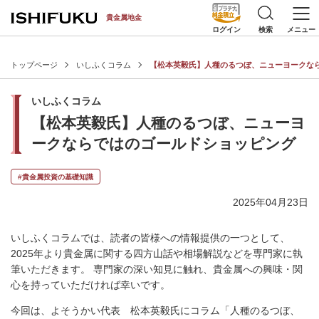
[an error occurred while processing this directive]
貴金属地金
検索
メニュー
ログイン
トップページ
いしふくコラム
【松本英毅氏】人種のるつぼ、ニューヨークな
いしふくコラム
【松本英毅氏】人種のるつぼ、ニューヨ
ークならではのゴールドショッピング
#貴金属投資の基礎知識
2025年04月23日
いしふくコラムでは、読者の皆様への情報提供の一つとして、
2025年より貴金属に関する四方山話や相場解説などを専門家に執
筆いただきます。 専門家の深い知見に触れ、貴金属への興味・関
心を持っていただければ幸いです。
今回は、よそうかい代表 松本英毅氏にコラム「人種のるつぼ、