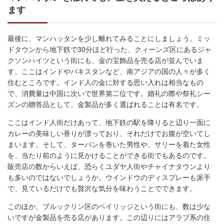
ます
最後に、マンハッタンを少し離れてみることにしましょう。ミッ
ドタウンから地下鉄で30分ほど行った、クィーンズ区にあるジャ
クソンハイツという街にも、金の宝飾品を売る店が並んでいま
す。ここはインドやパキスタンなど、南アジアの国の人々が多く
住むところです。インド人の金に対する思い入れは相当なもの
で、消費量は中国に次いで世界第二位です。婚礼の際や祭礼シー
ズンの贈答品として、金製品が多く選ばれることは有名です。
ここはインド人街だけあって、地下鉄の駅を降りると辺り一面に
カレーの美味しい香りが漂っており、それだけでお腹が空いてし
まいます。そして、ターバンを巻いた男性や、サリーを着た女性
を、当たり前のように見かけることができる街でもあるのです。
販売店の数からいえば、恐らくユダヤ人街やチャイナタウンより
も多いのではないでしょうか。ウインドウのディスプレーも派手
で、見ているだけでも贅沢な気分を味わうことでできます。
このほか、ブルックリン区のベイリッジという街にも、数は少な
いですが金製品を売る店があります。この辺りにはアラブ系の住