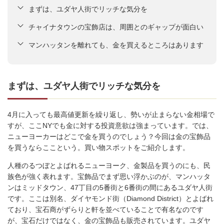
まずは、ユダヤ人街でリッチな気分を
チャイナタウンの宝飾店は、周囲とのギャップが面白い
マンハッタンを離れても、金を買えるところはあります
まずは、ユダヤ人街でリッチな気分を
4月に入っても最高値更新を繰り返し、勢いが止まらない金相場で
すが、ここNYでも金に対する投資意欲は強まっています。では、
ニューヨーカーはどこで金を買うのでしょう？今回は金の宝飾品
を買うならここという。買い物スポットをご紹介します。
人種のるつぼとよばれるニューヨーク、金製品を買うのにも、民
族色が強く表れます。宝飾品でまず思い浮かぶのが、マンハッタ
ンはミッドタウン、47丁目の5番街と6番街の間にあるユダヤ人街
です。ここは別名、ダイヤモンド街（Diamond District）とよばれ
ており、宝石商がずらりと軒を並べていることで有名なのです
が、宝石だけではなく、金の宝飾品も販売されています。ユダヤ