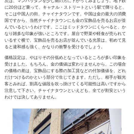
次は、マンハッタンを少し南の方に下がってみましょう。地下鉄
に20分ほど乗って、キャナル・ストリートという駅で降りると、
そこは中国人の街、チャイナタウンです。中国は金の最大の消費
国ですから、当然チャイナタウンにも金の宝飾品を売るお店が並
んでいるというわけです。ここはミッドタウンにくらべると、か
なり雑多な印象が強いところです。屋台で野菜や軽食が売られて
いるすぐ横で、宝飾品を売るお店が並んでいる光景は、初めて見
ると違和感も強く、かなりの衝撃を受けるでしょう。
価格設定は、やはりその分低めとなっているところが多い印象を
受けました。もちろん、金の価値は変わりませんから、この場合
の価格の差は、宝飾品にする際の加工賃などの付加価値を、どれ
だけつけるのかという部分で生じてきます。ただし、相手が観光
客とみれば、割高な値段を吹っ掛けてくる可能性は高いですから
注意して下さい。チャイナタウンといえども、全てが割安という
わけでは決してありません。