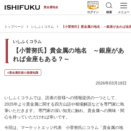
[an error occurred while processing this directive]
貴金属地金
検索
メニュー
ログイン
トップページ
いしふくコラム
【小菅努氏】貴金属の地名 ～銀座があれば金
いしふくコラム
【小菅努氏】貴金属の地名 ～銀座があ
れば金座もある？～
#貴金属投資の基礎知識
2026年03月18日
いしふくコラムでは、読者の皆様への情報提供の一つとして、
2025年より貴金属に関する四方山話や相場解説などを専門家に執
筆いただきます。 専門家の深い知見に触れ、貴金属への興味・関
心を持っていただければ幸いです。
今回は、マーケットエッジ代表 小菅努氏にコラム「貴金属の地