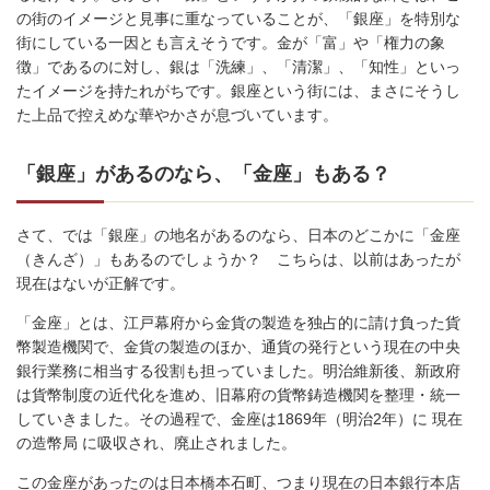
の街のイメージと見事に重なっていることが、「銀座」を特別な
街にしている一因とも言えそうです。金が「富」や「権力の象
徴」であるのに対し、銀は「洗練」、「清潔」、「知性」といっ
たイメージを持たれがちです。銀座という街には、まさにそうし
た上品で控えめな華やかさが息づいています。
「銀座」があるのなら、「金座」もある？
さて、では「銀座」の地名があるのなら、日本のどこかに「金座
（きんざ）」もあるのでしょうか？ こちらは、以前はあったが
現在はないが正解です。
「金座」とは、江戸幕府から金貨の製造を独占的に請け負った貨
幣製造機関で、金貨の製造のほか、通貨の発行という現在の中央
銀行業務に相当する役割も担っていました。明治維新後、新政府
は貨幣制度の近代化を進め、旧幕府の貨幣鋳造機関を整理・統一
していきました。その過程で、金座は1869年（明治2年）に 現在
の造幣局 に吸収され、廃止されました。
この金座があったのは日本橋本石町、つまり現在の日本銀行本店