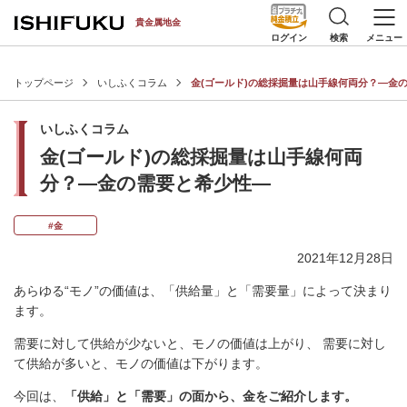
[an error occurred while processing this directive]
貴金属地金
検索
メニュー
ログイン
トップページ
いしふくコラム
金(ゴールド)の総採掘量は山手線何両分？―金
いしふくコラム
金(ゴールド)の総採掘量は山手線何両
分？―金の需要と希少性―
#金
2021年12月28日
あらゆる“モノ”の価値は、「供給量」と「需要量」によって決まり
ます。
需要に対して供給が少ないと、モノの価値は上がり、 需要に対し
て供給が多いと、モノの価値は下がります。
今回は、
「供給」と「需要」の面から、金をご紹介します。