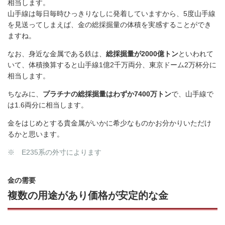
相当します。
山手線は毎日毎時ひっきりなしに発着していますから、
5
度山手線
を見送ってしまえば、金の総採掘量の体積を実感することができ
ますね。
なお、身近な金属である鉄は、
総採掘量が2000億トン
といわれて
いて、体積換算すると山手線1億2千万両分、東京ドーム2万杯分に
相当します。
ちなみに、
プラチナの総採掘量はわずか7400万トン
で、山手線で
は1.6両分に相当します。
金をはじめとする貴金属がいかに希少なものかお分かりいただけ
るかと思います。
※ E235系の外寸によります
金の需要
複数の用途があり価格が安定的な金