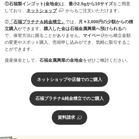
①石福製インゴット(金地金)
は、
最小2.5gから10サイズ
をご用意
しており、
ネットショップ
からもご注文いただけます。
②
「石福プラチナ＆純金積立」
では、
月々3,000円の少額からの積
立購入
ができます。
購入した金は石福金属興業へ預けられる
の
で、保管方法に困ることがありません。
マイページ
から積立金額
の変更やスポット購入、売却申し込みができ、気軽に取引するこ
とができます。
資産保全として、
石福金属興業の金地金
をぜひご検討ください。
ネットショップや店舗でのご購入
石福プラチナ&純金積立でのご購入
資料請求