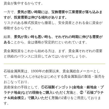
資金が集中するからです。
一方で、
景気が悪い時期には、宝飾需要や工業需要が落ち込みま
すが、投資需要は伸びる傾向があります。
リスクのある株式投資から撤退し、安全資産とされる金に資金が
移動するからです。
結果、
景気が良い時も悪い時も、それぞれの時期に伸びる需要が
ある
ことから、金は価格が安定的だといわれています。
貴金属投資をこれから始める方は、まず、貴金属それぞれの需要
と供給のバランスに注目してみてはいかがでしょうか。
石福金属興業は、1930年の創業以来、貴金属総合メーカーとし
て、金地金(きんじがね)をはじめとする貴金属製品の製造・販売を
おこなっており、
資産保全の手段として、
①石福製インゴット(金地金・銀地金・プ
ラチナ地金)などの現物をご購入いただく方法
と、
②「石福プラチ
ナ＆純金積立」で購入いただく方法
の2通りをご用意しておりま
す。